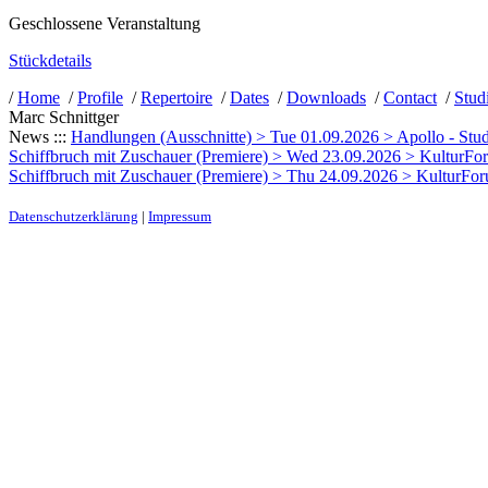
Geschlossene Veranstaltung
Stückdetails
/
Home
/
Profile
/
Repertoire
/
Dates
/
Downloads
/
Contact
/
Stud
Marc Schnittger
News :::
Handlungen (Ausschnitte) > Tue 01.09.2026 > Apollo - Stud
Schiffbruch mit Zuschauer (Premiere) > Wed 23.09.2026 > KulturForu
Schiffbruch mit Zuschauer (Premiere) > Thu 24.09.2026 > KulturForum
Datenschutzerklärung
|
Impressum