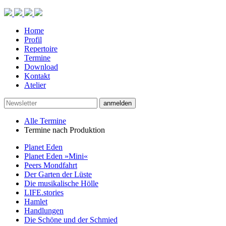
Home
Profil
Repertoire
Termine
Download
Kontakt
Atelier
anmelden
Alle Termine
Termine nach Produktion
Planet Eden
Planet Eden »Mini«
Peers Mondfahrt
Der Garten der Lüste
Die musikalische Hölle
LIFE.stories
Hamlet
Handlungen
Die Schöne und der Schmied