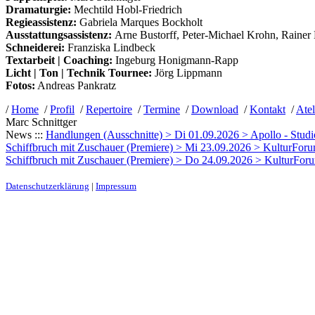
Dramaturgie:
Mechtild Hobl-Friedrich
Regieassistenz:
Gabriela Marques Bockholt
Ausstattungsassistenz:
Arne Bustorff, Peter-Michael Krohn, Raine
Schneiderei:
Franziska Lindbeck
Textarbeit | Coaching:
Ingeburg Honigmann-Rapp
Licht | Ton | Technik Tournee:
Jörg Lippmann
Fotos:
Andreas Pankratz
/
Home
/
Profil
/
Repertoire
/
Termine
/
Download
/
Kontakt
/
Atel
Marc Schnittger
News :::
Handlungen (Ausschnitte) > Di 01.09.2026 > Apollo - Studi
Schiffbruch mit Zuschauer (Premiere) > Mi 23.09.2026 > KulturForum 
Schiffbruch mit Zuschauer (Premiere) > Do 24.09.2026 > KulturForum 
Datenschutzerklärung
|
Impressum