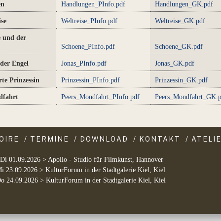
en
Handlungen_PInfo.pdf
Handlungen_GK.pdf
ise
Weltreise_PInfo.pdf
Weltreise_GK.pdf
e und der
Schoene_PInfo.pdf
Schoene_GK.pdf
der Engel
Jonas_PInfo.pdf
Jonas_GK.pdf
rte Prinzessin
Prinzessin_PInfo.pdf
Prinzessin_GK.pdf
dfahrt
Peers_Mondfahrt_PInfo.pdf
Peers_Mondfahrt_GK.p
OIRE
/
TERMINE
/
DOWNLOAD
/
KONTAKT
/
ATELI
Di 01.09.2026 > Apollo - Studio für Filmkunst, Hannover
i 23.09.2026 > KulturForum in der Stadtgalerie Kiel, Kiel
o 24.09.2026 > KulturForum in der Stadtgalerie Kiel, Kiel