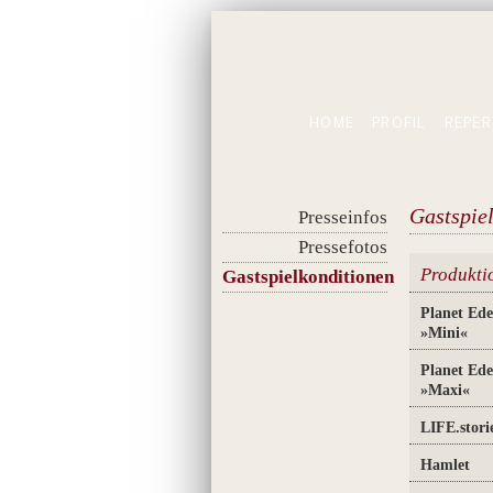
HOME
PROFIL
REPER
Gastspie
Presseinfos
Pressefotos
Produkti
Gastspielkonditionen
Planet Ede
»
Mini
«
Planet Ede
»
Maxi
«
LIFE.stori
Hamlet