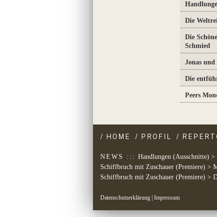
Handlung
Die Weltre
Die Schön
Schmied
Jonas und 
Die entfüh
Peers Mon
/
HOME
/
PROFIL
/
REPERT
NEWS :::
Handlungen (Ausschnitte) > 
Schiffbruch mit Zuschauer (Premiere) > M
Schiffbruch mit Zuschauer (Premiere) > D
Datenschutzerklärung
|
Impressum