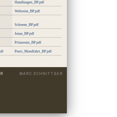
Handlungen_BP.pdf
Weltreise_BP.pdf
Schoene_BP.pdf
Jonas_BP.pdf
Prinzessin_BP.pdf
df
Peers_Mondfahrt_BP.pdf
ER
MARC SCHNITTGER