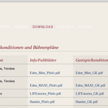
TOIRE
TERMINE
DOWNLOAD
KONTAKT
ATELIER
lkonditionen und Bühnenpläne
on
Info/Faltblätter
Gastspielkonditio
n, Version
Eden_Mini_PInfo.pdf
Eden_Mini_GK.pdf
n, Version
Eden_MAXI_PInfo.pdf
Eden_MAXI_GK.pdf
es
LIFEstories_PInfo.pdf
LIFEstories_GK.pdf
Hamlet_PInfo.pdf
Hamlet_GK.pdf