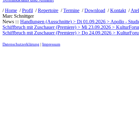
/
Home
/
Profil
/
Repertoire
/
Termine
/
Download
/
Kontakt
/
Atel
Marc Schnittger
News :::
Handlungen (Ausschnitte) > Di 01.09.2026 > Apollo - Studi
Schiffbruch mit Zuschauer (Premiere) > Mi 23.09.2026 > KulturForum 
Schiffbruch mit Zuschauer (Premiere) > Do 24.09.2026 > KulturForum 
Datenschutzerklärung
|
Impressum