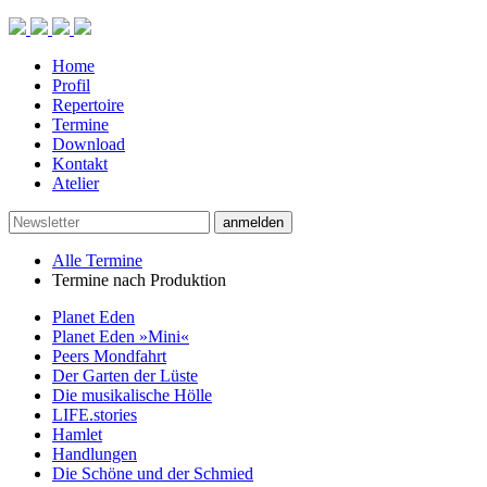
Home
Profil
Repertoire
Termine
Download
Kontakt
Atelier
anmelden
Alle Termine
Termine nach Produktion
Planet Eden
Planet Eden »Mini«
Peers Mondfahrt
Der Garten der Lüste
Die musikalische Hölle
LIFE.stories
Hamlet
Handlungen
Die Schöne und der Schmied