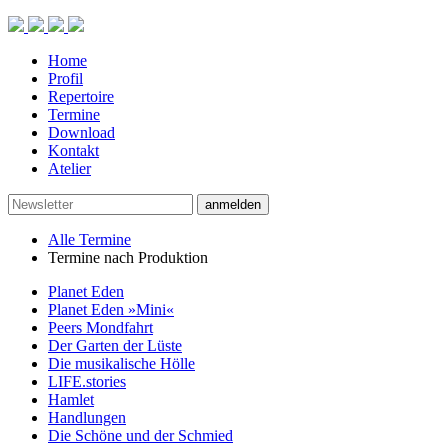
Home
Profil
Repertoire
Termine
Download
Kontakt
Atelier
anmelden
Alle Termine
Termine nach Produktion
Planet Eden
Planet Eden »Mini«
Peers Mondfahrt
Der Garten der Lüste
Die musikalische Hölle
LIFE.stories
Hamlet
Handlungen
Die Schöne und der Schmied