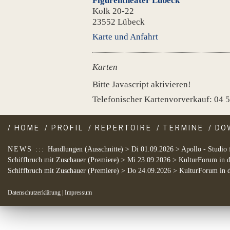
Figurentheater Lübeck
Kolk 20-22
23552 Lübeck
Karte und Anfahrt
Karten
Bitte Javascript aktivieren!
Telefonischer Kartenvorverkauf: 04 5
/
HOME
/
PROFIL
/
REPERTOIRE
/
TERMINE
/
DO
NEWS :::
Handlungen (Ausschnitte) > Di 01.09.2026 > Apollo - Studio
Schiffbruch mit Zuschauer (Premiere) > Mi 23.09.2026 > KulturForum in de
Schiffbruch mit Zuschauer (Premiere) > Do 24.09.2026 > KulturForum in de
Datenschutzerklärung
|
Impressum