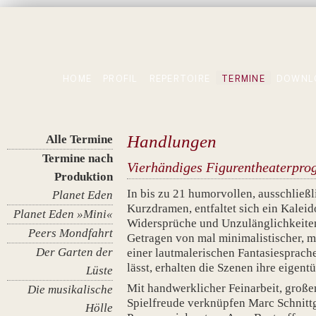
HOME
PROFIL
REPERTOIRE
TERMINE
DOWNL
Handlungen
Alle Termine
Termine nach
Vierhändiges Figurentheaterpr
Produktion
In bis zu 21 humorvollen, ausschließl
Planet Eden
Kurzdramen, entfaltet sich ein Kale
Planet Eden »Mini«
Widersprüche und Unzulänglichkeiten:
Peers Mondfahrt
Getragen von mal minimalistischer, m
Der Garten der
einer lautmalerischen Fantasiesprache
lässt, erhalten die Szenen ihre eigen
Lüste
Mit handwerklicher Feinarbeit, große
Die musikalische
Spielfreude verknüpfen Marc Schnittg
Hölle