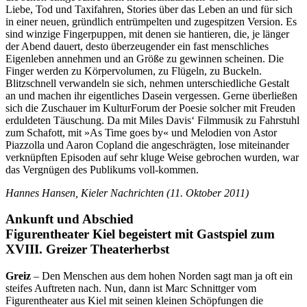
Liebe, Tod und Taxifahren, Stories über das Leben an und für sich
in einer neuen, gründlich entrümpelten und zugespitzen Version. Es
sind winzige Fingerpuppen, mit denen sie hantieren, die, je länger
der Abend dauert, desto überzeugender ein fast menschliches
Eigenleben annehmen und an Größe zu gewinnen scheinen. Die
Finger werden zu Körpervolumen, zu Flügeln, zu Buckeln.
Blitzschnell verwandeln sie sich, nehmen unterschiedliche Gestalt
an und machen ihr eigentliches Dasein vergessen. Gerne überließen
sich die Zuschauer im KulturForum der Poesie solcher mit Freuden
erduldeten Täuschung. Da mit Miles Davis‘ Filmmusik zu Fahrstuhl
zum Schafott, mit »As Time goes by« und Melodien von Astor
Piazzolla und Aaron Copland die angeschrägten, lose miteinander
verknüpften Episoden auf sehr kluge Weise gebrochen wurden, war
das Vergnügen des Publikums voll-kommen.
Hannes Hansen, Kieler Nachrichten (11. Oktober 2011)
Ankunft und Abschied
Figurentheater Kiel begeistert mit Gastspiel zum
XVIII. Greizer Theaterherbst
Greiz
– Den Menschen aus dem hohen Norden sagt man ja oft ein
steifes Auftreten nach. Nun, dann ist Marc Schnittger vom
Figurentheater aus Kiel mit seinen kleinen Schöpfungen die