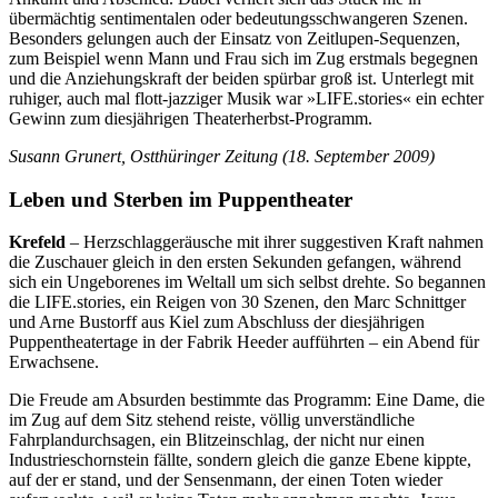
übermächtig sentimentalen oder bedeutungsschwangeren Szenen.
Besonders gelungen auch der Einsatz von Zeitlupen-Sequenzen,
zum Beispiel wenn Mann und Frau sich im Zug erstmals begegnen
und die Anziehungskraft der beiden spürbar groß ist. Unterlegt mit
ruhiger, auch mal flott-jazziger Musik war »LIFE.stories« ein echter
Gewinn zum diesjährigen Theaterherbst-Programm.
Susann Grunert, Ostthüringer Zeitung (18. September 2009)
Leben und Sterben im Puppentheater
Krefeld
– Herzschlaggeräusche mit ihrer suggestiven Kraft nahmen
die Zuschauer gleich in den ersten Sekunden gefangen, während
sich ein Ungeborenes im Weltall um sich selbst drehte. So begannen
die LIFE.stories, ein Reigen von 30 Szenen, den Marc Schnittger
und Arne Bustorff aus Kiel zum Abschluss der diesjährigen
Puppentheatertage in der Fabrik Heeder aufführten – ein Abend für
Erwachsene.
Die Freude am Absurden bestimmte das Programm: Eine Dame, die
im Zug auf dem Sitz stehend reiste, völlig unverständliche
Fahrplandurchsagen, ein Blitzeinschlag, der nicht nur einen
Industrieschornstein fällte, sondern gleich die ganze Ebene kippte,
auf der er stand, und der Sensenmann, der einen Toten wieder