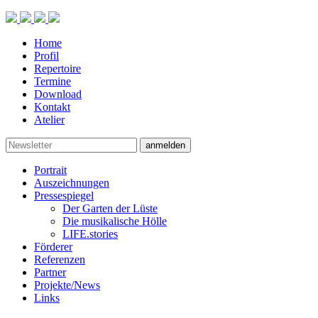
Home
Profil
Repertoire
Termine
Download
Kontakt
Atelier
anmelden
Portrait
Auszeichnungen
Pressespiegel
Der Garten der Lüste
Die musikalische Hölle
LIFE.stories
Förderer
Referenzen
Partner
Projekte/News
Links