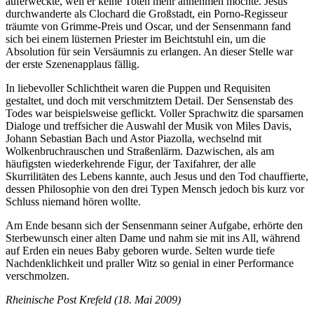
auferweckte, weil er keine Toten mehr annehmen mochte. Jesus
durchwanderte als Clochard die Großstadt, ein Porno-Regisseur
träumte von Grimme-Preis und Oscar, und der Sensenmann fand
sich bei einem lüsternen Priester im Beichtstuhl ein, um die
Absolution für sein Versäumnis zu erlangen. An dieser Stelle war
der erste Szenenapplaus fällig.
In liebevoller Schlichtheit waren die Puppen und Requisiten
gestaltet, und doch mit verschmitztem Detail. Der Sensenstab des
Todes war beispielsweise geflickt. Voller Sprachwitz die sparsamen
Dialoge und treffsicher die Auswahl der Musik von Miles Davis,
Johann Sebastian Bach und Astor Piazolla, wechselnd mit
Wolkenbruchrauschen und Straßenlärm. Dazwischen, als am
häufigsten wiederkehrende Figur, der Taxifahrer, der alle
Skurrilitäten des Lebens kannte, auch Jesus und den Tod chauffierte,
dessen Philosophie von den drei Typen Mensch jedoch bis kurz vor
Schluss niemand hören wollte.
Am Ende besann sich der Sensenmann seiner Aufgabe, erhörte den
Sterbewunsch einer alten Dame und nahm sie mit ins All, während
auf Erden ein neues Baby geboren wurde. Selten wurde tiefe
Nachdenklichkeit und praller Witz so genial in einer Performance
verschmolzen.
Rheinische Post Krefeld (18. Mai 2009)