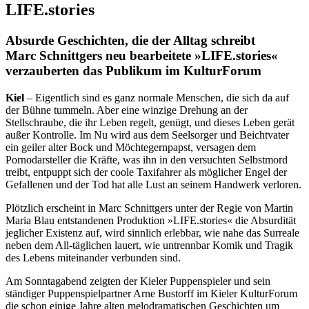
LIFE.stories
Absurde Geschichten, die der Alltag schreibt
Marc Schnittgers neu bearbeitete »LIFE.stories«
verzauberten das Publikum im KulturForum
Kiel
– Eigentlich sind es ganz normale Menschen, die sich da auf
der Bühne tummeln. Aber eine winzige Drehung an der
Stellschraube, die ihr Leben regelt, genügt, und dieses Leben gerät
außer Kontrolle. Im Nu wird aus dem Seelsorger und Beichtvater
ein geiler alter Bock und Möchtegernpapst, versagen dem
Pornodarsteller die Kräfte, was ihn in den versuchten Selbstmord
treibt, entpuppt sich der coole Taxifahrer als möglicher Engel der
Gefallenen und der Tod hat alle Lust an seinem Handwerk verloren.
Plötzlich erscheint in Marc Schnittgers unter der Regie von Martin
Maria Blau entstandenen Produktion »LIFE.stories« die Absurdität
jeglicher Existenz auf, wird sinnlich erlebbar, wie nahe das Surreale
neben dem All-täglichen lauert, wie untrennbar Komik und Tragik
des Lebens miteinander verbunden sind.
Am Sonntagabend zeigten der Kieler Puppenspieler und sein
ständiger Puppenspielpartner Arne Bustorff im Kieler KulturForum
die schon einige Jahre alten melodramatischen Geschichten um