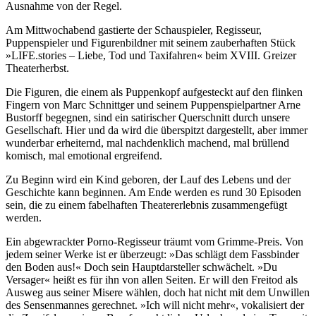
Ausnahme von der Regel.
Am Mittwochabend gastierte der Schauspieler, Regisseur,
Puppenspieler und Figurenbildner mit seinem zauberhaften Stück
»LIFE.stories – Liebe, Tod und Taxifahren« beim XVIII. Greizer
Theaterherbst.
Die Figuren, die einem als Puppenkopf aufgesteckt auf den flinken
Fingern von Marc Schnittger und seinem Puppenspielpartner Arne
Bustorff begegnen, sind ein satirischer Querschnitt durch unsere
Gesellschaft. Hier und da wird die überspitzt dargestellt, aber immer
wunderbar erheiternd, mal nachdenklich machend, mal brüllend
komisch, mal emotional ergreifend.
Zu Beginn wird ein Kind geboren, der Lauf des Lebens und der
Geschichte kann beginnen. Am Ende werden es rund 30 Episoden
sein, die zu einem fabelhaften Theatererlebnis zusammengefügt
werden.
Ein abgewrackter Porno-Regisseur träumt vom Grimme-Preis. Von
jedem seiner Werke ist er überzeugt: »Das schlägt dem Fassbinder
den Boden aus!« Doch sein Hauptdarsteller schwächelt. »Du
Versager« heißt es für ihn von allen Seiten. Er will den Freitod als
Ausweg aus seiner Misere wählen, doch hat nicht mit dem Unwillen
des Sensenmannes gerechnet. »Ich will nicht mehr«, vokalisiert der