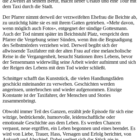
die Zweifel an seinem Beruf, macht lieber Urlaub und eine Tour mit
dem Taxi durch die Stadt.
Der Pfarrer nimmt derweil der verzweifelten Ehefrau die Beichte ab,
zu unzüchtig hätte sie es mit ihrem Gatten getrieben. »Mehr davon,
wenn möglich auch Fotos«, entgegnet der sündige Gottesmann.
Auch der Tod nimmt später im Beichtstuhl Platz, verspricht dem
Pfarrer die Vergebung seiner Sünden, wenn ihm die Begnadigung
des Selbstmörders verziehen wird. Derweil begibt sich der
allwissende Taxifahrer mit der alten Frau auf eine melancholische
Reise in die Vergangenheit, besucht Stationen ihres Lebens, bevor
der Sensenmann widerwillig seine Arbeit wieder aufnimmt und sich
der Reigen des Lebens mit dem Tod wieder schließt.
Schnittger schafft das Kunststück, die vielen Handlungsfäden
geschickt miteinander zu verweben. Geschichten werden
angerissen, unterbrochen und wieder aufgenommen. Einzige
Konstante ist der Taxifahrer, der Menschen und Stories
zusammenbringt.
Obwohl immer Teil des Ganzen, erzählt jede Episode für sich eine
witzige, bedrückende, humorvolle, leidenschaftliche oder
emotionale Geschichte aus dem Leben. Es werden Chancen
verpasst, neue ergriffen, ein Leben begonnen und eines beendet. Es
wird von Liebe, Trauer, Hass, Versagen und Erfolg berichtet, von
Ankunft und Abschied. Dabei verliert sich das Stück nie in