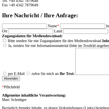
Tel. +49 4342 7879648
Fax +49 4342 7879649
Ihre Nachricht / Ihre Anfrage:
Name
*
I
Ort
Land
Zugangsdaten für Mediendownload:
Bitte senden Sie mir Zugangsdaten für den Mediendownload
Inf
Ja, senden Sie mir Informationsmaterial (bitte im Textfeld angebe
per E-Mail
rufen Sie mich an
Ihr Text:
*
Pflichtfeld
Allgemeine inhaltliche Verantwortung:
Marc Schnittger
Bezüglich fremder Inhalte, zu denen Verknüpfungen (Links) bestehen, di