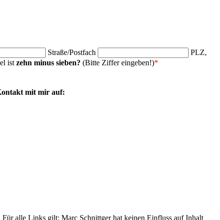
Straße/Postfach
PLZ,
el ist
zehn minus sieben?
(Bitte Ziffer eingeben!)
*
ontakt mit mir auf:
Für alle Links gilt: Marc Schnittger hat keinen Einfluss auf Inhalt